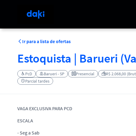
Ir para a lista de ofertas
Estoquista | Barueri (V
PcD
Barueri - SP
Presencial
R$ 2.068,00 (Bru
Parcial tardes
VAGA EXCLUSIVA PARA PCD
ESCALA
- Seg a Sab