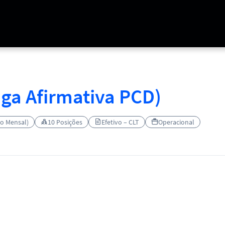
aga Afirmativa PCD)
to Mensal)
10 Posições
Efetivo – CLT
Operacional